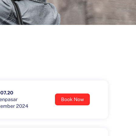
07.20
enpasar
Book Now
tember 2024