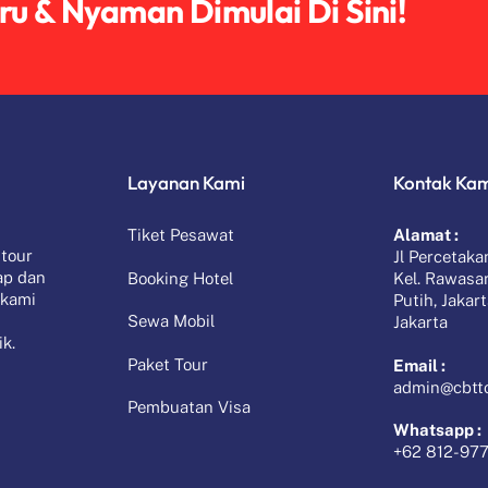
eru & Nyaman Dimulai Di Sini!
Layanan Kami
Kontak Ka
Tiket Pesawat
Alamat :
 tour
Jl Percetaka
ap dan
Booking Hotel
Kel. Rawasa
 kami
Putih, Jakar
n
Sewa Mobil
Jakarta
k.
Paket Tour
Email :
admin@cbtt
Pembuatan Visa
Whatsapp :
+62 812-97