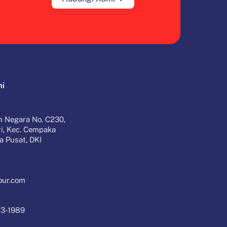
mi
n Negara No. C230,
ri, Kec. Cempaka
ta Pusat, DKI
our.com
73-1989