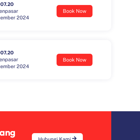
07.20
enpasar
Book Now
tember 2024
07.20
enpasar
Book Now
tember 2024
tang
Hubungi Kami